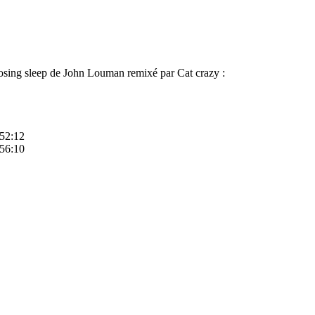
oosing sleep de John Louman remixé par Cat crazy :
:52:12
:56:10