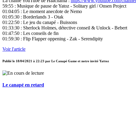
La chaîne YouTube de Haachama :
https://www.youtube.com/cha
59:55 : Musique de pause de Yatoz - Solitary girl / Onsen Project
01:04:05 : Le moment anecdote de Nemo
01:05:30 : Borderlands 3 - Otak
01:22:50 : Le jeu du canapé - Buissons
01:33:30 : Sherlock Holmes, détective conseil & Unlock - Bebert
01:47:50 : Les conseils de fin
01:59:30 : Flip Flapper oppening - Zak - Serendipity
Voir l'article
Publié le
18/04/2021 à 22:23
par
Le Canapé Game et notre invité Yattoz
Le canapé en retard