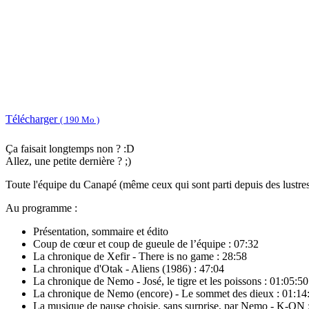
Télécharger
( 190 Mo )
Ça faisait longtemps non ? :D
Allez, une petite dernière ? ;)
Toute l'équipe du Canapé (même ceux qui sont parti depuis des lustres 
Au programme :
Présentation, sommaire et édito
Coup de cœur et coup de gueule de l’équipe : 07:32
La chronique de Xefir - There is no game : 28:58
La chronique d'Otak - Aliens (1986) : 47:04
La chronique de Nemo - José, le tigre et les poissons : 01:05:50
La chronique de Nemo (encore) - Le sommet des dieux : 01:14
La musique de pause choisie, sans surprise, par Nemo - K-ON 