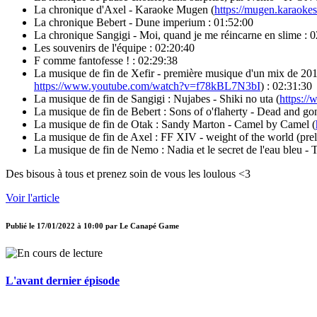
La chronique d'Axel - Karaoke Mugen (
https://mugen.karaoke
La chronique Bebert - Dune imperium : 01:52:00
La chronique Sangigi - Moi, quand je me réincarne en slime : 
Les souvenirs de l'équipe : 02:20:40
F comme fantofesse ! : 02:29:38
La musique de fin de Xefir - première musique d'un mix de 201
https://www.youtube.com/watch?v=f78kBL7N3bI
) : 02:31:30
La musique de fin de Sangigi : Nujabes - Shiki no uta (
https:/
La musique de fin de Bebert : Sons of o'flaherty - Dead and go
La musique de fin de Otak : Sandy Marton - Camel by Camel (
La musique de fin de Axel : FF XIV - weight of the world (prel
La musique de fin de Nemo : Nadia et le secret de l'eau bleu -
Des bisous à tous et prenez soin de vous les loulous <3
Voir l'article
Publié le
17/01/2022 à 10:00
par
Le Canapé Game
L'avant dernier épisode