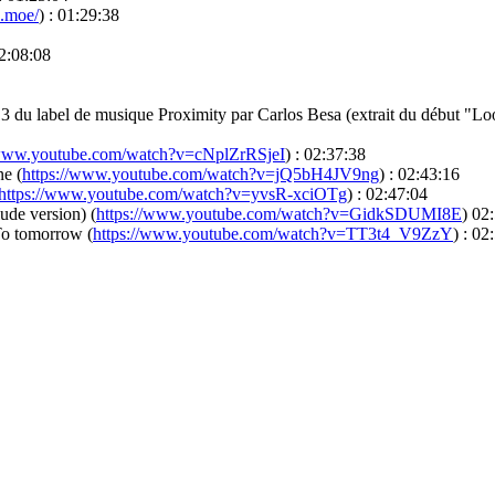
s.moe/
) : 01:29:38
02:08:08
3 du label de musique Proximity par Carlos Besa (extrait du début "L
/www.youtube.com/watch?v=cNplZrRSjeI
) : 02:37:38
ne (
https://www.youtube.com/watch?v=jQ5bH4JV9ng
) : 02:43:16
https://www.youtube.com/watch?v=yvsR-xciOTg
) : 02:47:04
ude version) (
https://www.youtube.com/watch?v=GidkSDUMI8E
) 02
 To tomorrow (
https://www.youtube.com/watch?v=TT3t4_V9ZzY
) : 02