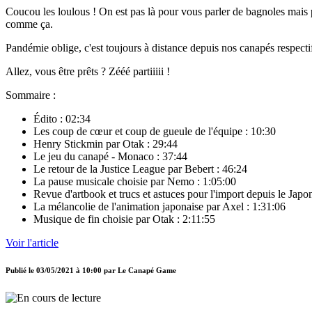
Coucou les loulous ! On est pas là pour vous parler de bagnoles mais p
comme ça.
Pandémie oblige, c'est toujours à distance depuis nos canapés respecti
Allez, vous être prêts ? Zééé partiiiii !
Sommaire :
Édito : 02:34
Les coup de cœur et coup de gueule de l'équipe : 10:30
Henry Stickmin par Otak : 29:44
Le jeu du canapé - Monaco : 37:44
Le retour de la Justice League par Bebert : 46:24
La pause musicale choisie par Nemo : 1:05:00
Revue d'artbook et trucs et astuces pour l'import depuis le Jap
La mélancolie de l'animation japonaise par Axel : 1:31:06
Musique de fin choisie par Otak : 2:11:55
Voir l'article
Publié le
03/05/2021 à 10:00
par
Le Canapé Game